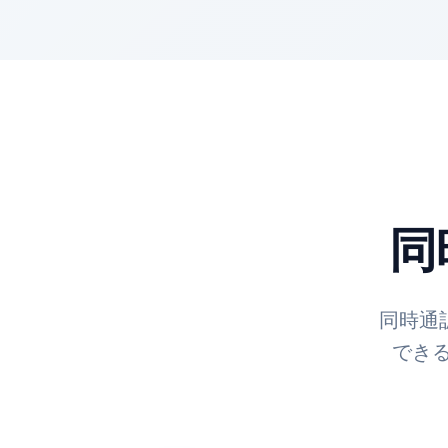
同
同時通
でき