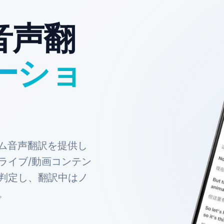
音声翻
ーショ
イム音声翻訳を提供し
ライブ/動画コンテン
判定し、翻訳中はノ
。